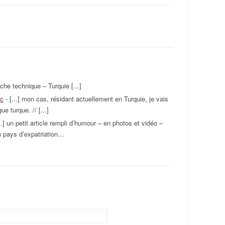
iche technique – Turquie [...]
rc
- [...] mon cas, résidant actuellement en Turquie, je vais
e turque. // [...]
..] un petit article rempli d’humour – en photos et vidéo –
n pays d’expatriation…