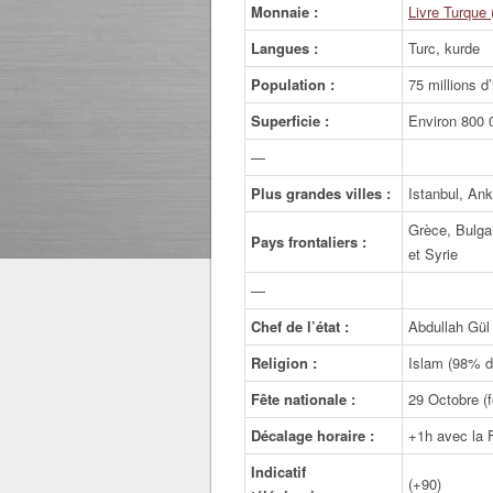
Monnaie :
Livre Turque 
Langues :
Turc, kurde
Population :
75 millions d
Superficie :
Environ 800 0
—
Plus grandes villes :
Istanbul, Ank
Grèce, Bulgar
Pays frontaliers :
et Syrie
—
Chef de l’état :
Abdullah Gül
Religion :
Islam (98% d
Fête nationale :
29 Octobre (
Décalage horaire :
+1h avec la 
Indicatif
(+90)