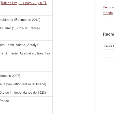
(Turkish Lira) – 1 euro = 2,30 TL
Découvr
monde
’habitants (Estimation 2012)
00 km² (1,5 fois la France)
Reche
ara, Izmir, Adana, Antalya
ie, Arménie, Azerbaijan, Iran, Irak
 (depuis 2007)
e la population est musulmane)
fête de l’Indépendance de 1923)
France