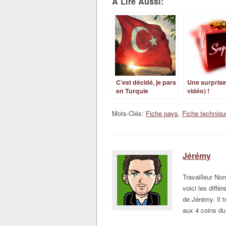
À Lire Aussi:
C’est décidé, je pars
Une surprise
en Turquie
vidéo) !
Mots-Clés:
Fiche pays
,
Fiche techniqu
Jérémy
Travailleur N
voici les diffé
de Jérémy. Il t
aux 4 coins du