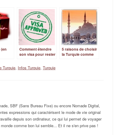
 (en
Comment étendre
5 raisons de choisir
son visa pour rester
la Turquie comme
plus longtemps en
pays d’expatriation
Turquie
e Turquie
,
Infos Turquie
,
Turquie
omade, SBF (Sans Bureau Fixe) ou encore Nomade Digital,
rentes expressions qui caractérisent le mode de vie original
ravaille depuis son ordinateur, ce qui lui permet de voyager
 monde comme bon lui semble... Et il ne s'en prive pas !