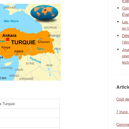
Éta
Com
État
Les
en f
Diff
l’ét
Jour
pre
lect
Artic
Coût de
e Turquie
7 trucs
Comment