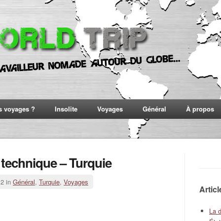
s voyages ?
Insolite
Voyages
Général
À propos
 technique – Turquie
12 in
Général
,
Turquie
,
Voyages
Artic
La 