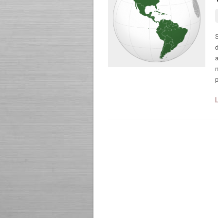
S
a
p
L