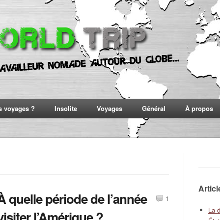
s voyages ?
Insolite
Voyages
Général
À propos
Artic
À quelle période de l’année
1
La 
visiter l’Amérique ?