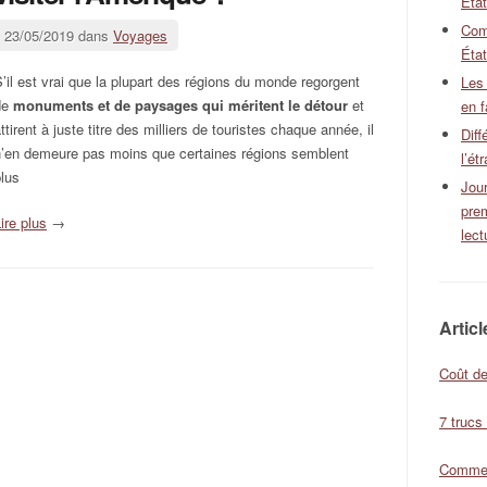
Éta
Com
23/05/2019 dans
Voyages
État
’il est vrai que la plupart des régions du monde regorgent
Les
de
monuments et de paysages qui méritent le détour
et
en f
ttirent à juste titre des milliers de touristes chaque année, il
Diff
n’en demeure pas moins que certaines régions semblent
l’ét
lus
Jour
pre
ire plus
→
lect
Artic
Coût de
7 trucs
Comment