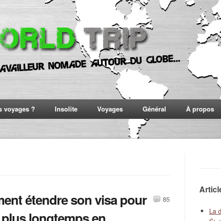
s voyages ?
Insolite
Voyages
Général
À propos
Artic
nt étendre son visa pour
85
La 
r plus longtemps en