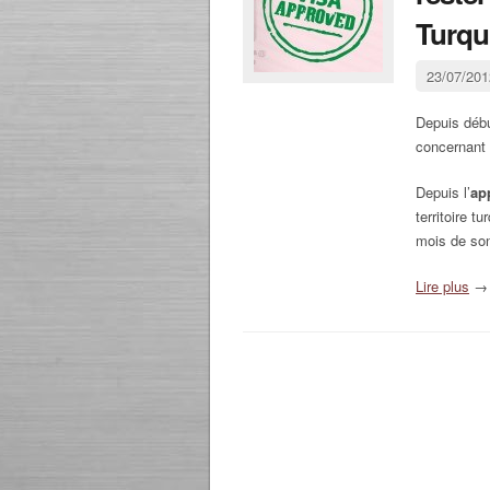
Turqu
23/07/20
Depuis débu
concernant 
Depuis l’
ap
territoire 
mois de son
Lire plus
→