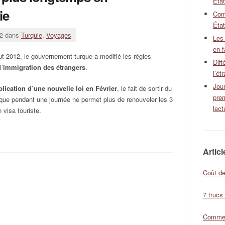
Éta
ie
Com
État
12 dans
Turquie
,
Voyages
Les
en f
t 2012, le gouvernement turque a modifié les règles
Diff
l’
immigration des étrangers
.
l’ét
Jour
plication d’une nouvelle loi en Février
, le fait de sortir du
pre
turque pendant une journée ne permet plus de renouveler les 3
lect
 visa touriste.
Artic
Coût de
7 trucs
Comment