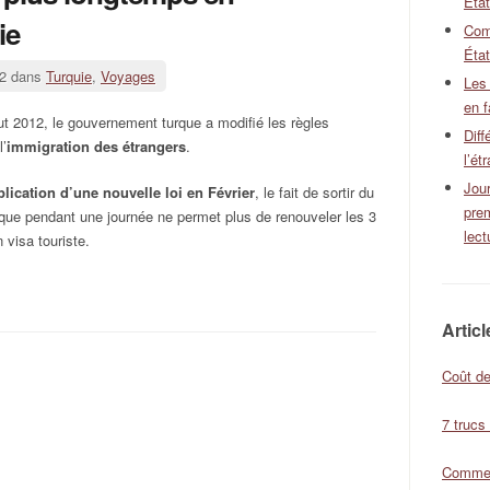
Éta
ie
Com
État
12 dans
Turquie
,
Voyages
Les
en f
t 2012, le gouvernement turque a modifié les règles
Diff
l’
immigration des étrangers
.
l’ét
Jour
plication d’une nouvelle loi en Février
, le fait de sortir du
pre
turque pendant une journée ne permet plus de renouveler les 3
lect
 visa touriste.
Artic
Coût de
7 trucs
Comment