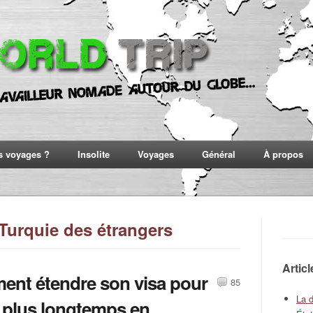
s voyages ?
Insolite
Voyages
Général
À propos
Turquie des étrangers
Artic
nt étendre son visa pour
85
La 
r plus longtemps en