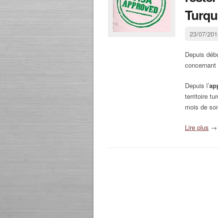
Turqu
23/07/20
Depuis débu
concernant 
Depuis l’
ap
territoire 
mois de son
Lire plus
→