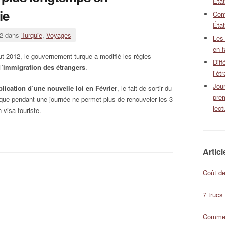
Éta
ie
Com
État
12 dans
Turquie
,
Voyages
Les
en f
t 2012, le gouvernement turque a modifié les règles
Diff
l’
immigration des étrangers
.
l’ét
Jour
plication d’une nouvelle loi en Février
, le fait de sortir du
pre
turque pendant une journée ne permet plus de renouveler les 3
lect
 visa touriste.
Artic
Coût de
7 trucs
Comment