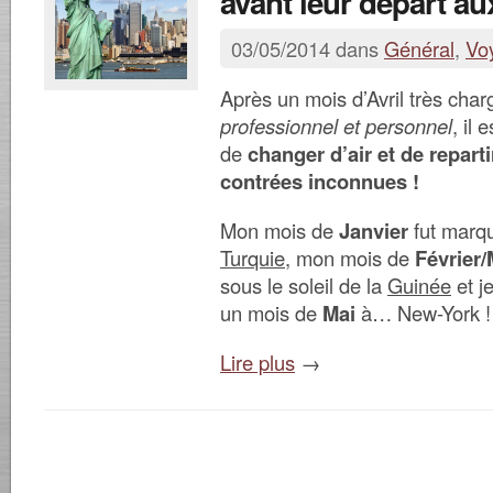
avant leur départ au
03/05/2014 dans
Général
,
Vo
Après un mois d’Avril très char
professionnel et personnel
, il
de
changer d’air et de repart
contrées inconnues !
Mon mois de
Janvier
fut marqu
Turquie
, mon mois de
Février
sous le soleil de la
Guinée
et j
un mois de
Mai
à… New-York 
Lire plus
→