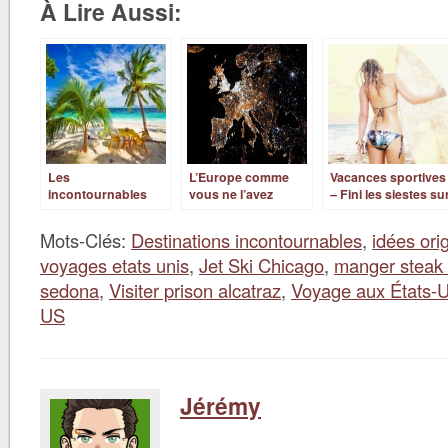
À Lire Aussi:
Les
L’Europe comme
Vacances sportives
incontournables
vous ne l’avez
– Fini les siestes su
d’un véritable
jamais vue… En
la plage !
globe-trotteur !
vidéo !
Mots-Clés:
Destinations incontournables
,
idées ori
voyages etats unis
,
Jet Ski Chicago
,
manger steak 
sedona
,
Visiter prison alcatraz
,
Voyage aux États-U
US
Jérémy